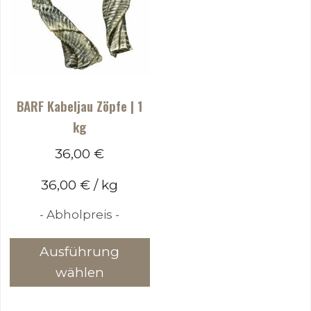
auf
k
der
a
Produktseite
d
gewählt
P
werden
g
BARF Kabeljau Zöpfe | 1
w
kg
36,00
€
36,00
€
/
kg
- Abholpreis -
Dieses
Ausführung
Produkt
wählen
weist
mehrere