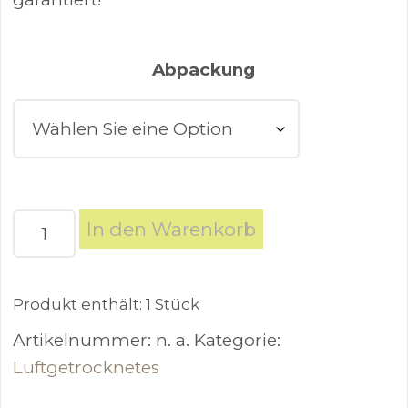
Abpackung
BARF
In den Warenkorb
Ochsenziemer
90cm
getrocknet
Produkt enthält: 1
Stück
Menge
Artikelnummer:
n. a.
Kategorie:
Luftgetrocknetes