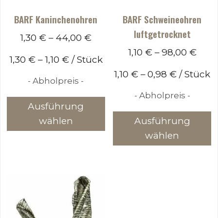
BARF Kaninchenohren
BARF Schweineohren
luftgetrocknet
1,30
€
–
44,00
€
1,10
€
–
98,00
€
1,30
€
–
1,10
€
/
Stück
1,10
€
–
0,98
€
/
Stück
- Abholpreis -
- Abholpreis -
Dieses
Ausführung
Produkt
D
wählen
Ausführung
weist
P
wählen
mehrere
w
Varianten
m
auf.
V
Die
a
Optionen
D
können
O