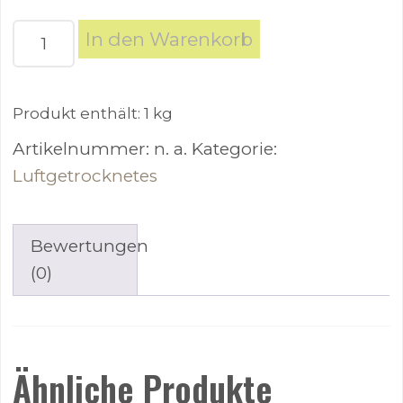
BARF
In den Warenkorb
Kabeljau
Zöpfe
|
Produkt enthält: 1
kg
1
Artikelnummer:
n. a.
Kategorie:
kg
Luftgetrocknetes
Menge
Bewertungen
(0)
Ähnliche Produkte