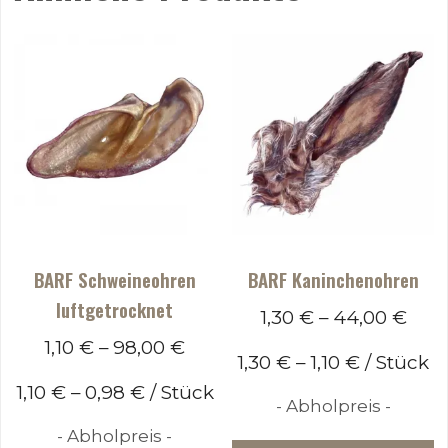
BARF Schweineohren
BARF Kaninchenohren
luftgetrocknet
1,30
€
–
44,00
€
1,10
€
–
98,00
€
1,30
€
–
1,10
€
/
Stück
1,10
€
–
0,98
€
/
Stück
- Abholpreis -
- Abholpreis -
D