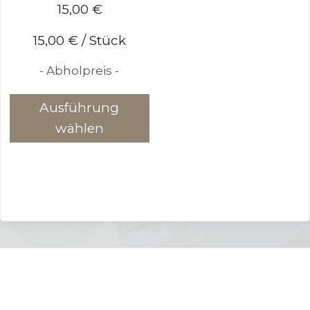
15,00
€
15,00
€
/
Stück
- Abholpreis -
Dieses
Ausführung
Produkt
wählen
weist
mehrere
Varianten
auf.
Die
Optionen
können
auf
der