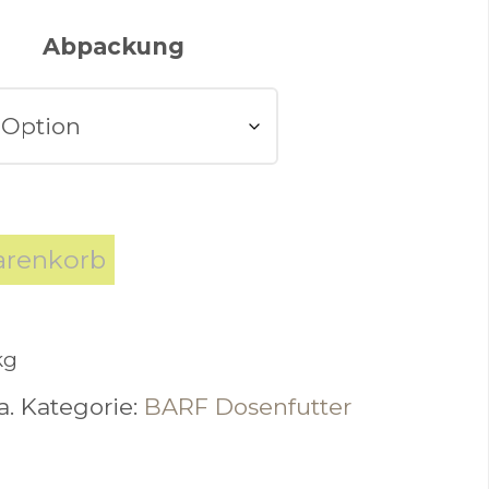
Abpackung
arenkorb
kg
a.
Kategorie:
BARF Dosenfutter