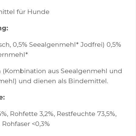
ittel für Hunde
ng:
sch, 0,5% Seealgenmehl* Jodfrei) 0,5%
ernmehl*
ch (Kombination aus Seealgenmehl und
ehl) und dienen als Bindemittel.
e:
6%, Rohfette 3,2%, Restfeuchte 73,5%,
 Rohfaser <0,3%