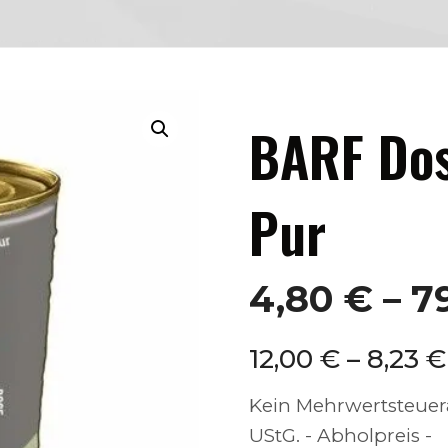
BARF Dos
Pur
4,80
€
–
7
12,00
€
–
8,23
€
Kein Mehrwertsteuera
UStG.
- Abholpreis -