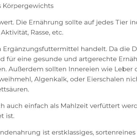
es Körpergewichts
rt. Die Ernährung sollte auf jedes Tier i
ktivität, Rasse, etc.
n Ergänzungsfuttermittel handelt. Da die D
und für eine gesunde und artgerechte Ern
. Außerdem sollten Innereien wie Leber od
ihmehl, Algenkalk, oder Eierschalen nich
ttsäuren.
 auch einfach als Mahlzeit verfüttert wer
 ist.
nahrung ist erstklassiges, sortenreines F