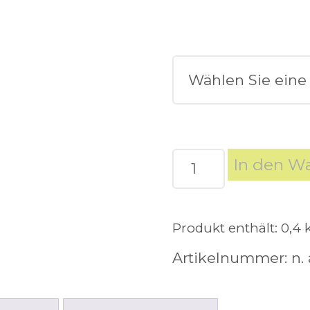
BARF
In den W
Dosenfutter
Pferd
Pur
Produkt enthält: 0,4
Menge
Artikelnummer:
n. 